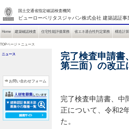
国土交通省指定確認検査機関
ビューローベリタスジャパン株式会社 建築認証事
Home
建築確認検査
住宅性能評価業務
省エネ適合性判定業務
構造計
TOPページ
>
ニュース
完了検査申請書
ニュース
第三面）の改正
お問い合わせフォーム
完了検査申請書、中
正について、令和2年
た。