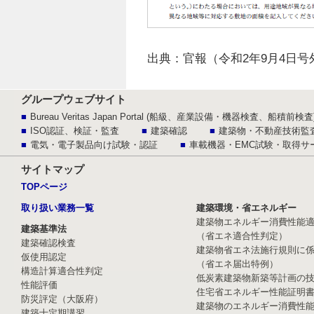
出典：官報（令和2年9月4日号外
グループウェブサイト
Bureau Veritas Japan Portal (船級、産業設備・機器検査、船積前検査
ISO認証、検証・監査
建築確認
建築物・不動産技術監
電気・電子製品向け試験・認証
車載機器・EMC試験・取得サ
サイトマップ
TOPページ
取り扱い業務一覧
建築環境・省エネルギー
建築物エネルギー消費性能
建築基準法
（省エネ適合性判定）
建築確認検査
建築物省エネ法施行規則に
仮使用認定
（省エネ届出特例）
構造計算適合性判定
低炭素建築物新築等計画の
性能評価
住宅省エネルギー性能証明
防災評定（大阪府）
建築物のエネルギー消費性
建築士定期講習