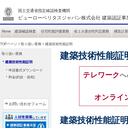
国土交通省指定確認検査機関
ビューローベリタスジャパン株式会社 建築認証事
Home
建築確認検査
住宅性能評価業務
省エネ適合性判定業務
構造計
TOPページ
>
取り扱い業務
> 建築技術性能証明
建築技術性能証
取り扱い業務
建築技術性能証明
申請書式ダウンロード
テレワーク
へ
料金(約款・規程)
オンライ
お問い合わせフォーム
建築技術性能証