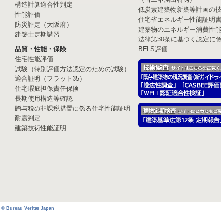
構造計算適合性判定
低炭素建築物新築等計画の
性能評価
住宅省エネルギー性能証明
防災評定（大阪府）
建築物のエネルギー消費性
建築士定期講習
法律第30条に基づく認定に
品質・性能・保険
BELS評価
住宅性能評価
試験（特別評価方法認定のための試験）
適合証明（フラット35）
住宅瑕疵担保責任保険
長期使用構造等確認
贈与税の非課税措置に係る住宅性能証明
耐震判定
建築技術性能証明
© Bureau Veritas Japan