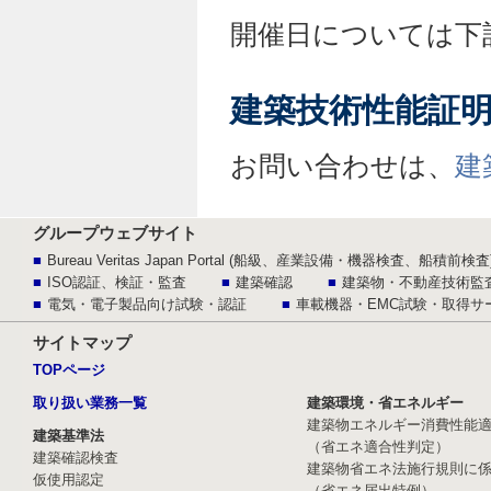
開催日については下
建築技術性能証
お問い合わせは、
建
グループウェブサイト
Bureau Veritas Japan Portal (船級、産業設備・機器検査、船積前検査
ISO認証、検証・監査
建築確認
建築物・不動産技術監
電気・電子製品向け試験・認証
車載機器・EMC試験・取得サ
サイトマップ
TOPページ
取り扱い業務一覧
建築環境・省エネルギー
建築物エネルギー消費性能
建築基準法
（省エネ適合性判定）
建築確認検査
建築物省エネ法施行規則に
仮使用認定
（省エネ届出特例）