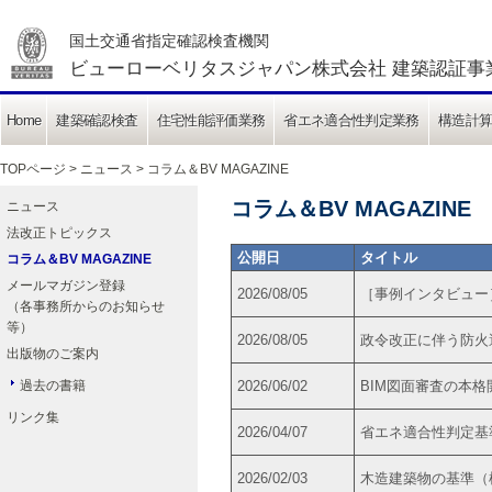
国土交通省指定確認検査機関
ビューローベリタスジャパン株式会社 建築認証事
Home
建築確認検査
住宅性能評価業務
省エネ適合性判定業務
構造計
TOPページ
>
ニュース
> コラム＆BV MAGAZINE
コラム＆BV MAGAZINE
ニュース
法改正トピックス
公開日
タイトル
コラム＆BV MAGAZINE
メールマガジン登録
2026/08/05
［事例インタビュー
（各事務所からのお知らせ
等）
2026/08/05
政令改正に伴う防火
出版物のご案内
過去の書籍
2026/06/02
BIM図面審査の本
リンク集
2026/04/07
省エネ適合性判定基
2026/02/03
木造建築物の基準（