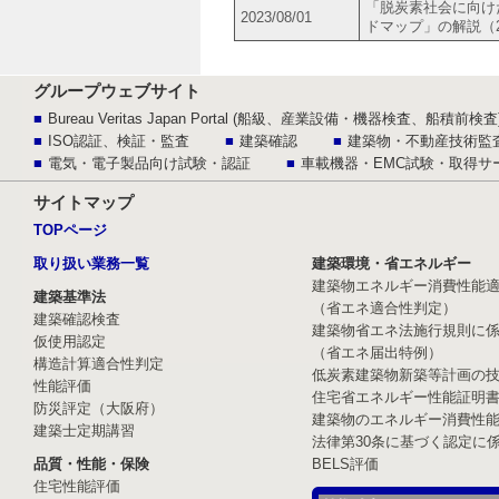
「脱炭素社会に向け
2023/08/01
ドマップ」の解説（2
グループウェブサイト
Bureau Veritas Japan Portal (船級、産業設備・機器検査、船積前検査
ISO認証、検証・監査
建築確認
建築物・不動産技術監
電気・電子製品向け試験・認証
車載機器・EMC試験・取得サ
サイトマップ
TOPページ
取り扱い業務一覧
建築環境・省エネルギー
建築物エネルギー消費性能
建築基準法
（省エネ適合性判定）
建築確認検査
建築物省エネ法施行規則に
仮使用認定
（省エネ届出特例）
構造計算適合性判定
低炭素建築物新築等計画の
性能評価
住宅省エネルギー性能証明
防災評定（大阪府）
建築物のエネルギー消費性
建築士定期講習
法律第30条に基づく認定に
品質・性能・保険
BELS評価
住宅性能評価