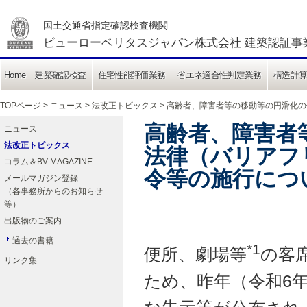
国土交通省指定確認検査機関
ビューローベリタスジャパン株式会社 建築認証事
Home
建築確認検査
住宅性能評価業務
省エネ適合性判定業務
構造計
TOPページ
>
ニュース
>
法改正トピックス
> 高齢者、障害者等の移動等の円滑化
高齢者、障害者
ニュース
法改正トピックス
法律（バリアフ
コラム＆BV MAGAZINE
令等の施行につ
メールマガジン登録
（各事務所からのお知らせ
等）
出版物のご案内
過去の書籍
*1
便所、劇場等
の客
リンク集
ため、昨年（令和6