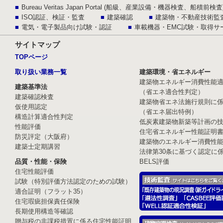
Bureau Veritas Japan Portal (船級、産業設備・機器検査、船積前検査
ISO認証、検証・監査
建築確認
建築物・不動産技術監
電気・電子製品向け試験・認証
車載機器・EMC試験・取得サ
サイトマップ
TOPページ
取り扱い業務一覧
建築環境・省エネルギー
建築物エネルギー消費性能
建築基準法
（省エネ適合性判定）
建築確認検査
建築物省エネ法施行規則に
仮使用認定
（省エネ届出特例）
構造計算適合性判定
低炭素建築物新築等計画の
性能評価
住宅省エネルギー性能証明
防災評定（大阪府）
建築物のエネルギー消費性
建築士定期講習
法律第30条に基づく認定に
品質・性能・保険
BELS評価
住宅性能評価
試験（特別評価方法認定のための試験）
適合証明（フラット35）
住宅瑕疵担保責任保険
長期使用構造等確認
贈与税の非課税措置に係る住宅性能証明