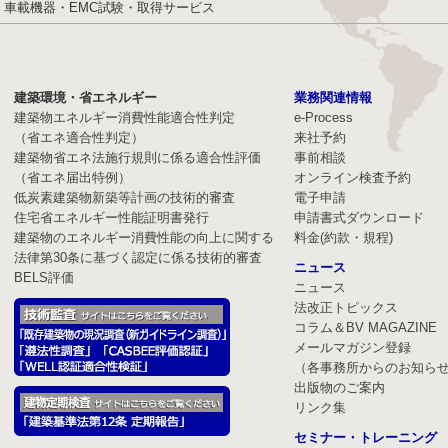
車載機器・EMC試験・取得サービス
建築環境・省エネルギー
業務関連情報
建築物エネルギー消費性能適合性判定
e-Process
（省エネ適合性判定）
来社予約
建築物省エネ法施行規則に係る適合性評価
事前相談
（省エネ届出特例）
オンライン検査予約
低炭素建築物新築等計画の技術的審査
電子申請
住宅省エネルギー性能証明書発行
申請書式ダウンロード
建築物のエネルギー消費性能の向上に関する
料金(約款・規程)
法律第30条に基づく認定に係る技術的審査
ニュース
BELS評価
ニュース
法改正トピックス
コラム＆BV MAGAZINE
メールマガジン登録
（各事務所からのお知ら
出版物のご案内
リンク集
セミナー・トレーニング