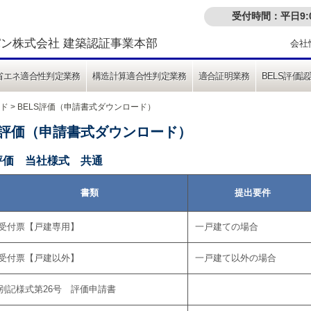
受付時間：平日9:00
ン株式会社 建築認証事業本部
会社
省エネ適合性判定業務
構造計算適合性判定業務
適合証明業務
BELS評価認
ド
> BELS評価（申請書式ダウンロード）
S評価（申請書式ダウンロード）
S評価 当社様式 共通
書類
提出要件
受付票【戸建専用】
一戸建ての場合
受付票【戸建以外】
一戸建て以外の場合
別記様式第26号 評価申請書