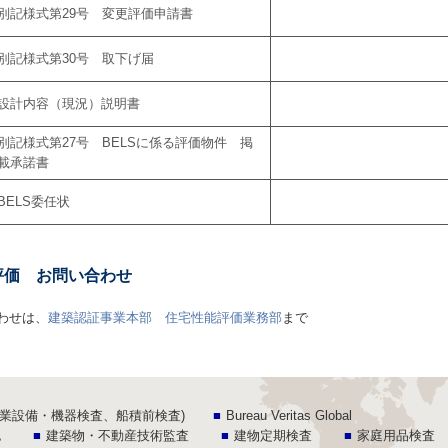
別記様式第29号 変更評価申請書
別記様式第30号 取下げ届
設計内容（現況）説明書
別記様式第27号 BELSに係る評価物件 掲
載承諾書
BELS委任状
S評価 お問い合わせ
わせは、
建築認証事業本部 住宅性能評価業務部
まで
l (船級、産業設備・機器検査、船積前検査)
Bureau Veritas Global
認
建築物・不動産技術監査
建物定期検査
家庭用品検査