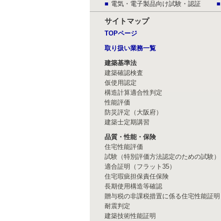
電気・電子製品向け試験・認証
サイトマップ
TOPページ
取り扱い業務一覧
建築基準法
建築確認検査
仮使用認定
構造計算適合性判定
性能評価
防災評定（大阪府）
建築士定期講習
品質・性能・保険
住宅性能評価
試験（特別評価方法認定のための試験）
適合証明（フラット35）
住宅瑕疵担保責任保険
長期使用構造等確認
贈与税の非課税措置に係る住宅性能証明
耐震判定
建築技術性能証明