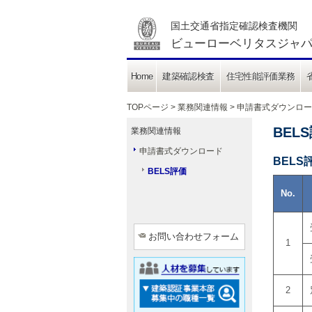
国土交通省指定確認検査機関
ビューローベリタスジャパ
Home
建築確認検査
住宅性能評価業務
TOPページ
> 業務関連情報 >
申請書式ダウンロー
BEL
業務関連情報
申請書式ダウンロード
BEL
BELS評価
No.
お問い合わせフォーム
1
2