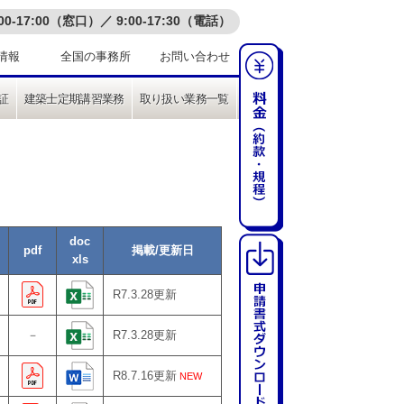
-17:00（窓口）／ 9:00-17:30（電話）
情報
全国の事務所
お問い合わせ
証
建築士定期講習業務
取り扱い業務一覧
doc
pdf
掲載/更新日
xls
R7.3.28更新
－
R7.3.28更新
R8.7.16更新
NEW