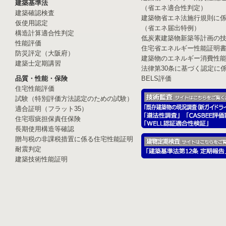
建築基準法
（省エネ適合性判定）
建築確認検査
建築物省エネ法施行規則に
仮使用認定
（省エネ届出特例）
構造計算適合性判定
低炭素建築物新築等計画の
性能評価
住宅省エネルギー性能証明
防災評定（大阪府）
建築物のエネルギー消費性
建築士定期講習
法律第30条に基づく認定に
品質・性能・保険
BELS評価
住宅性能評価
試験（特別評価方法認定のための試験）
適合証明（フラット35）
住宅瑕疵担保責任保険
長期使用構造等確認
贈与税の非課税措置に係る住宅性能証明
耐震判定
建築技術性能証明