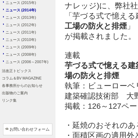
ニュース (2015年)
ナレッジ)に、弊社
ニュース (2014年)
「芋づる式で憶える建
ニュース (2013年)
工場の防火と排煙
」
ニュース (2012年)
ニュース (2011年)
が掲載されました。
ニュース (2010年)
ニュース (2009年)
連載
ニュース (2008年)
ニュース (2006～2007年)
芋づる式で憶える建
法改正トピックス
場の防火と排煙
コラム＆BV MAGAZINE
執筆：ビューローベ
各事務所からのお知らせ
出版物のご案内
建築確認技術部 大
リンク集
掲載：126～127ペ
・延焼のおそれのあ
お問い合わせフォーム
・面積区画の適用外