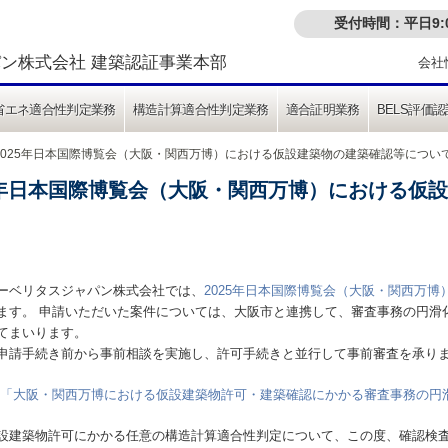
受付時間：平日9:00
ン株式会社 建築認証事業本部
会社
省エネ適合性判定業務
構造計算適合性判定業務
適合証明業務
BELS評価認
 2025年日本国際博覧会（大阪・関西万博）における仮設建築物の建築確認等につい
25年日本国際博覧会（大阪・関西万博）における仮
ーベリタスジャパン株式会社では、
2025年日本国際博覧会（大阪・関西万博
ます。 申請いただいた案件については、大阪市と連携して、審査事務の円滑
てまいります。
申請手続き前から事前相談を実施し、許可手続きと並行して事前審査を承り
市「大阪・関西万博における仮設建築物許可・建築確認にかかる審査事務の円
設建築物許可にかかる任意の構造計算適合性判定について、この度、確認検