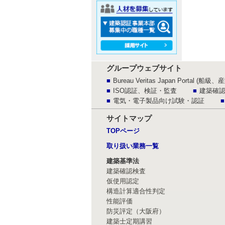
グループウェブサイト
Bureau Veritas Japan Porta
ISO認証、検証・監査
建築確
電気・電子製品向け試験・認証
サイトマップ
TOPページ
取り扱い業務一覧
建築基準法
建築確認検査
仮使用認定
構造計算適合性判定
性能評価
防災評定（大阪府）
建築士定期講習