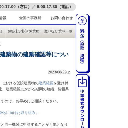
-17:00（窓口）／ 9:00-17:30（電話）
情報
全国の事務所
お問い合わせ
証
建築士定期講習業務
取り扱い業務一覧
て
設建築物の建築確認等につい
2023/08/22up
）
における仮設建築物の
建築確認
を受け付
化、建築確認にかかる期間の短縮、情報共
ますので、お早めにご相談ください。
滑化に向けた取り組み」
査と同一機関に申請することが可能となり