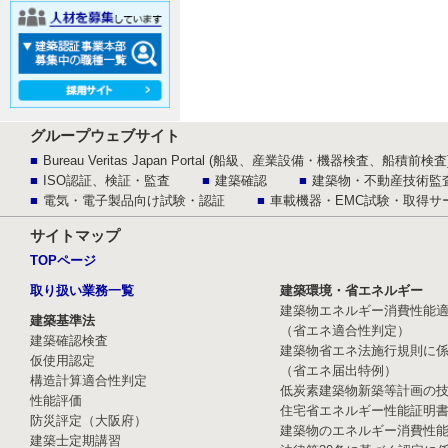
グループウェブサイト
Bureau Veritas Japan Portal (船級、産業設備・機器検査、船積前検査
ISO認証、検証・監査
建築確認
建築物・不動産技術監
電気・電子製品向け試験・認証
車載機器・EMC試験・取得サ
サイトマップ
TOPページ
取り扱い業務一覧
建築環境・省エネルギー
建築物エネルギー消費性能
建築基準法
（省エネ適合性判定）
建築確認検査
建築物省エネ法施行規則に
仮使用認定
（省エネ届出特例）
構造計算適合性判定
低炭素建築物新築等計画の
性能評価
住宅省エネルギー性能証明
防災評定（大阪府）
建築物のエネルギー消費性
建築士定期講習