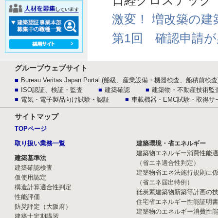
日経クロステック
激変！ 増改築の建
第1回 確認申請
グループウェブサイト
Bureau Veritas Japan Portal (船級、産業設備・機器検査、船積前検査
ISO認証、検証・監査
建築確認
建築物・不動産技術監
電気・電子製品向け試験・認証
車載機器・EMC試験・取得サ
サイトマップ
TOPページ
取り扱い業務一覧
建築環境・省エネルギー
建築物エネルギー消費性能
建築基準法
（省エネ適合性判定）
建築確認検査
建築物省エネ法施行規則に
仮使用認定
（省エネ届出特例）
構造計算適合性判定
低炭素建築物新築等計画の
性能評価
住宅省エネルギー性能証明
防災評定（大阪府）
建築物のエネルギー消費性
建築士定期講習