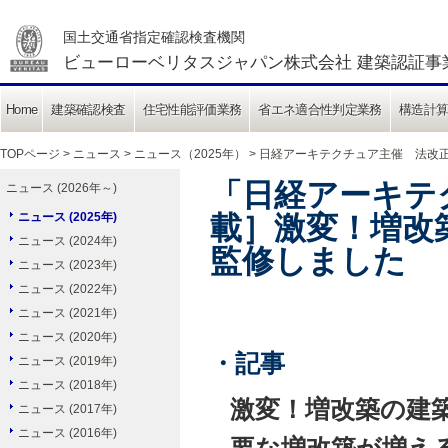
国土交通省指定確認検査機関
ビューローベリタスジャパン株式会社 建築認証事
Home
建築確認検査
住宅性能評価業務
省エネ適合性判定業務
構造計
TOPページ
>
ニュース
>
ニュース（2025年）
> 日経アーキテクチュア主催 法改
「日経アーキテク
ニュース (2026年～)
ニュース (2025年)
載］激変！増改
ニュース (2024年)
監修しました
ニュース (2023年)
ニュース (2022年)
ニュース (2021年)
ニュース (2020年)
・記事
ニュース (2019年)
ニュース (2018年)
激変！増改築の建
ニュース (2017年)
ニュース (2016年)