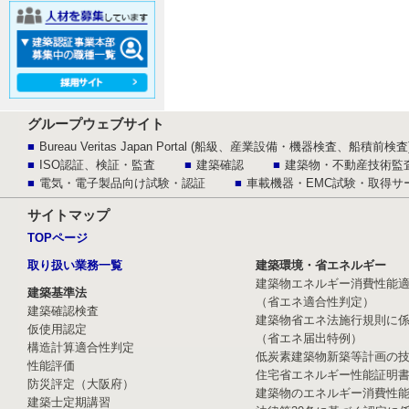
グループウェブサイト
Bureau Veritas Japan Portal (船級、産業設備・機器検査、船積前検査
ISO認証、検証・監査
建築確認
建築物・不動産技術監
電気・電子製品向け試験・認証
車載機器・EMC試験・取得サ
サイトマップ
TOPページ
取り扱い業務一覧
建築環境・省エネルギー
建築物エネルギー消費性能
建築基準法
（省エネ適合性判定）
建築確認検査
建築物省エネ法施行規則に
仮使用認定
（省エネ届出特例）
構造計算適合性判定
低炭素建築物新築等計画の
性能評価
住宅省エネルギー性能証明
防災評定（大阪府）
建築物のエネルギー消費性
建築士定期講習